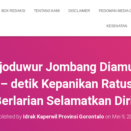
BOX REDAKSI
TENTANG KAMI
DISCLAIMER
PEDOMAN MEDIA 
KESEHATAN
joduwur Jombang Diamu
 – detik Kepanikan Rat
erlarian Selamatkan Dir
blished by
Idrak Kaperwil Provinsi Gorontalo
on
Mei 9, 2