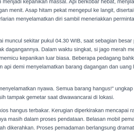
menjadi kepanikan massal. Api berkobar hebat, menjila
an menit. Asap hitam pekat mengepul ke langit, disertai 
larian menyelamatkan diri sambil meneriakkan permintaa
ai muncul sekitar pukul 04.30 WIB, saat sebagian besa
k dagangannya. Dalam waktu singkat, si jago merah mel
r, memicu kepanikan luar biasa. Beberapa pedagang bah
n api demi menyelamatkan barang dagangan dan uang h
 menyelamatkan nyawa. Semua barang hangus!” ungkap
h tampak gemetar saat diwawancarai di lokasi.
 kios hangus terbakar. Kerugian diperkirakan mencapai ra
nya masih dalam proses pendataan. Belasan mobil pe
ayah dikerahkan. Proses pemadaman berlangsung dramat