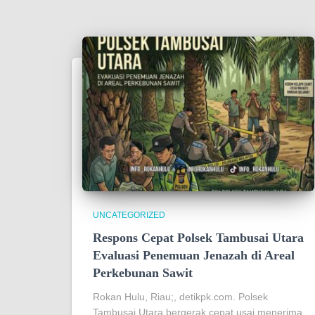
UNCATEGORIZED
Respons Cepat Polsek Tambusai Utara
Evaluasi Penemuan Jenazah di Areal
Perkebunan Sawit
Rokan Hulu, Riau;, detikpk.com. Polsek
Tambusai Utara bergerak cepat usai menerima