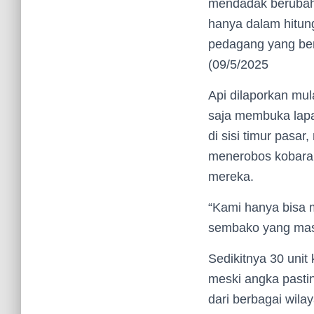
mendadak berubah 
hanya dalam hitung
pedagang yang ber
(09/5/2025
Api dilaporkan mul
saja membuka lapa
di sisi timur pasa
menerobos kobara
mereka.
“Kami hanya bisa
sembako yang masi
Sedikitnya 30 unit
meski angka pasti
dari berbagai wil