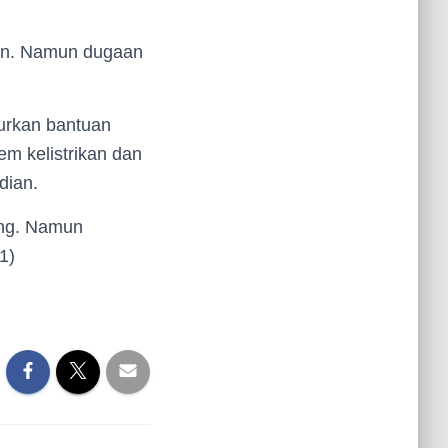
kan. Namun dugaan
urkan bantuan
em kelistrikan dan
dian.
uing. Namun
1)