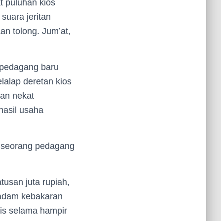
t puluhan kios
suara jeritan
n tolong. Jum’at,
r pedagang baru
alap deretan kios
kan nekat
asil usaha
 seorang pedagang
tusan juta rupiah,
madam kebakaran
is selama hampir