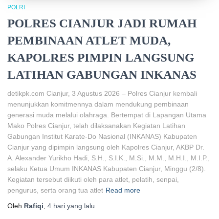
POLRI
POLRES CIANJUR JADI RUMAH
PEMBINAAN ATLET MUDA,
KAPOLRES PIMPIN LANGSUNG
LATIHAN GABUNGAN INKANAS
detikpk.com Cianjur, 3 Agustus 2026 – Polres Cianjur kembali
menunjukkan komitmennya dalam mendukung pembinaan
generasi muda melalui olahraga. Bertempat di Lapangan Utama
Mako Polres Cianjur, telah dilaksanakan Kegiatan Latihan
Gabungan Institut Karate-Do Nasional (INKANAS) Kabupaten
Cianjur yang dipimpin langsung oleh Kapolres Cianjur, AKBP Dr.
A. Alexander Yurikho Hadi, S.H., S.I.K., M.Si., M.M., M.H.I., M.I.P.,
selaku Ketua Umum INKANAS Kabupaten Cianjur, Minggu (2/8).
Kegiatan tersebut diikuti oleh para atlet, pelatih, senpai,
pengurus, serta orang tua atlet
Read more
Oleh
Rafiqi
,
4 hari
yang lalu