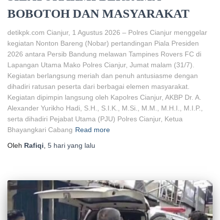
BOBOTOH DAN MASYARAKAT
detikpk.com Cianjur, 1 Agustus 2026 – Polres Cianjur menggelar
kegiatan Nonton Bareng (Nobar) pertandingan Piala Presiden
2026 antara Persib Bandung melawan Tampines Rovers FC di
Lapangan Utama Mako Polres Cianjur, Jumat malam (31/7).
Kegiatan berlangsung meriah dan penuh antusiasme dengan
dihadiri ratusan peserta dari berbagai elemen masyarakat.
Kegiatan dipimpin langsung oleh Kapolres Cianjur, AKBP Dr. A.
Alexander Yurikho Hadi, S.H., S.I.K., M.Si., M.M., M.H.I., M.I.P.,
serta dihadiri Pejabat Utama (PJU) Polres Cianjur, Ketua
Bhayangkari Cabang
Read more
Oleh
Rafiqi
,
5 hari
yang lalu