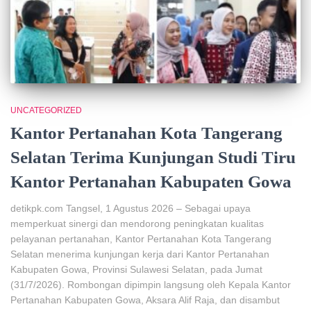
UNCATEGORIZED
Kantor Pertanahan Kota Tangerang
Selatan Terima Kunjungan Studi Tiru
Kantor Pertanahan Kabupaten Gowa
detikpk.com Tangsel, 1 Agustus 2026 – Sebagai upaya
memperkuat sinergi dan mendorong peningkatan kualitas
pelayanan pertanahan, Kantor Pertanahan Kota Tangerang
Selatan menerima kunjungan kerja dari Kantor Pertanahan
Kabupaten Gowa, Provinsi Sulawesi Selatan, pada Jumat
(31/7/2026). Rombongan dipimpin langsung oleh Kepala Kantor
Pertanahan Kabupaten Gowa, Aksara Alif Raja, dan disambut