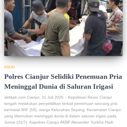
POLRI
Polres Cianjur Selidiki Penemuan Pria
Meninggal Dunia di Saluran Irigasi
detikpk.com Cianjur, 31 Juli 2026 – Kepolisian Resor Cianjur
tengah melakukan penyelidikan terkait penemuan seorang pria
berinisial MIF (59), warga Kelurahan Sayang, Kecamatan Cianjur,
yang ditemukan meninggal dunia di dalam saluran irigasi pada
Jumat (31/7). Kapolres Cianjur AKBP Alexander Yurikho Hadi