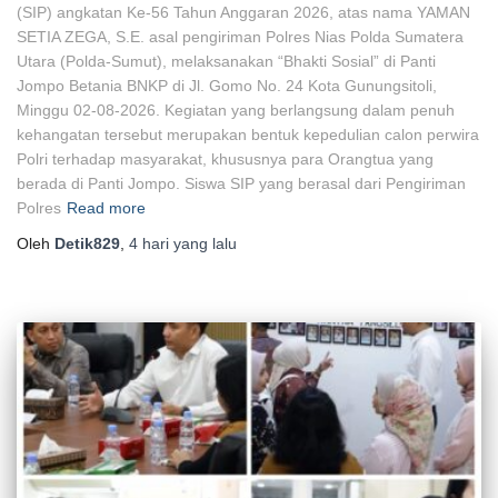
(SIP) angkatan Ke-56 Tahun Anggaran 2026, atas nama YAMAN
SETIA ZEGA, S.E. asal pengiriman Polres Nias Polda Sumatera
Utara (Polda-Sumut), melaksanakan “Bhakti Sosial” di Panti
Jompo Betania BNKP di Jl. Gomo No. 24 Kota Gunungsitoli,
Minggu 02-08-2026. Kegiatan yang berlangsung dalam penuh
kehangatan tersebut merupakan bentuk kepedulian calon perwira
Polri terhadap masyarakat, khususnya para Orangtua yang
berada di Panti Jompo. Siswa SIP yang berasal dari Pengiriman
Polres
Read more
Oleh
Detik829
,
4 hari
yang lalu