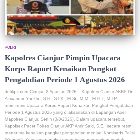
POLRI
Kapolres Cianjur Pimpin Upacara
Korps Raport Kenaikan Pangkat
Pengabdian Periode 1 Agustus 2026
detikpk.com Cianjur, 3 Agustus 2026 – Kapolres Cianjur AKBP Dr.
Alexander Yurikho, S.H., S.I.K., M.Si., M.M., M.H.I., M.I.P.,
memimpin Upacara Korps Raport Kenaikan Pangkat Pengabdian
Periode 1 Agustus 2026 yang dilaksanakan di Lapangan Apel
Mapolres Cianjur, Senin (3/8/2026). Dalam upacara tersebut,
Kapolsek Pacet Polres Cianjur AKP Amir Said, S.E., secara resmi
menerima kenaikan pangkat pengabdian menjadi Komisaris Polisi
(Kompol). Kenaikan pangkat pengabdian merupakan bentuk