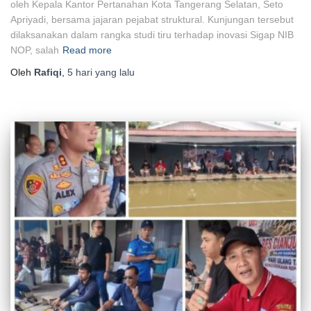
oleh Kepala Kantor Pertanahan Kota Tangerang Selatan, Seto
Apriyadi, bersama jajaran pejabat struktural. Kunjungan tersebut
dilaksanakan dalam rangka studi tiru terhadap inovasi Sigap NIB
NOP, salah
Read more
Oleh
Rafiqi
,
5 hari
yang lalu