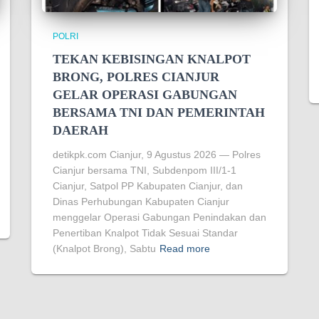
POLRI
TEKAN KEBISINGAN KNALPOT
BRONG, POLRES CIANJUR
GELAR OPERASI GABUNGAN
BERSAMA TNI DAN PEMERINTAH
DAERAH
detikpk.com Cianjur, 9 Agustus 2026 — Polres
Cianjur bersama TNI, Subdenpom III/1-1
Cianjur, Satpol PP Kabupaten Cianjur, dan
Dinas Perhubungan Kabupaten Cianjur
menggelar Operasi Gabungan Penindakan dan
Penertiban Knalpot Tidak Sesuai Standar
(Knalpot Brong), Sabtu
Read more