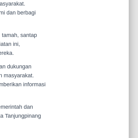
asyarakat.
hmi dan berbagi
h tamah, santap
tan ini,
ereka.
kkan dukungan
n masyarakat.
mberikan informasi
emerintah dan
a Tanjungpinang