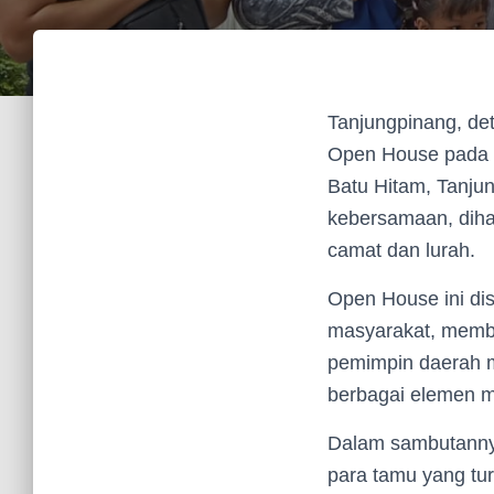
Tanjungpinang, det
Open House pada K
Batu Hitam, Tanju
kebersamaan, diha
camat dan lurah.
Open House ini di
masyarakat, membe
pemimpin daerah m
berbagai elemen ma
Dalam sambutannya
para tamu yang tu