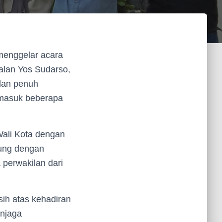
 menggelar acara
alan Yos Sudarso,
dan penuh
ermasuk beberapa
Wali Kota dengan
sung dengan
perwakilan dari
ih atas kehadiran
enjaga