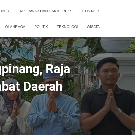
CIBER
HAK JAWAB DAN HAK KOREKSI
CONTACK
OLAHRAGA
POLITIK
TEKNOLOGI
WISATA
pinang, Raja
abat Daerah