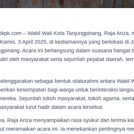
ikpk.com – Wakil Wali Kota Tanjungpinang, Raja Ariza,
amis, 3 April 2025, di kediamannya yang berlokasi di J
ngpinang. Acara ini berlangsung dalam suasana hangat 
diri oleh masyarakat serta sejumlah pejabat daerah, t
selenggarakan sebagai bentuk silaturahmi antara Wakil 
rikan kesempatan bagi warga untuk berinteraksi lang
ereka. Sejumlah tokoh masyarakat, tokoh agama, serta 
syarakat turut hadir dalam acara tersebut.
, Raja Ariza menyampaikan rasa syukur dan terima kas
rut meramaikan acara ini. Ia menekankan pentingnya m