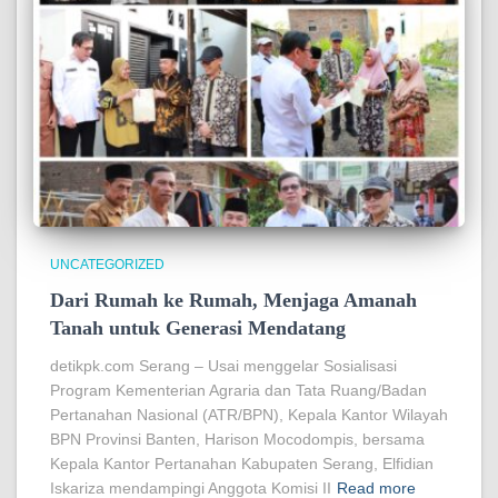
UNCATEGORIZED
Dari Rumah ke Rumah, Menjaga Amanah
Tanah untuk Generasi Mendatang
detikpk.com Serang – Usai menggelar Sosialisasi
Program Kementerian Agraria dan Tata Ruang/Badan
Pertanahan Nasional (ATR/BPN), Kepala Kantor Wilayah
BPN Provinsi Banten, Harison Mocodompis, bersama
Kepala Kantor Pertanahan Kabupaten Serang, Elfidian
Iskariza mendampingi Anggota Komisi II
Read more