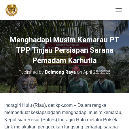
TOGGL
Menghadapi Musim Kemarau PT
TPP Tinjau Persiapan Sarana
Pemadam Karhutla
Published by
Bolmong Raya
on
April 25, 2025
Indragiri Hulu (Riau), detikpk.com – Dalam rangka
memperkuat kesiapsiagaan menghadapi musim kemarau,
Kepolisian Resor (Polres) Indragiri Hulu melalui Polsek
Lirik melakukan pengecekan langsung terhadap sarana