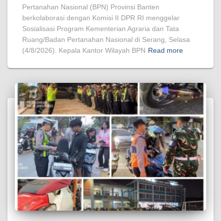
Pertanahan Nasional (BPN) Provinsi Banten
berkolaborasi dengan Komisi II DPR RI menggelar
Sosialisasi Program Kementerian Agraria dan Tata
Ruang/Badan Pertanahan Nasional di Serang, Selasa
(4/8/2026). Kepala Kantor Wilayah BPN
Read more