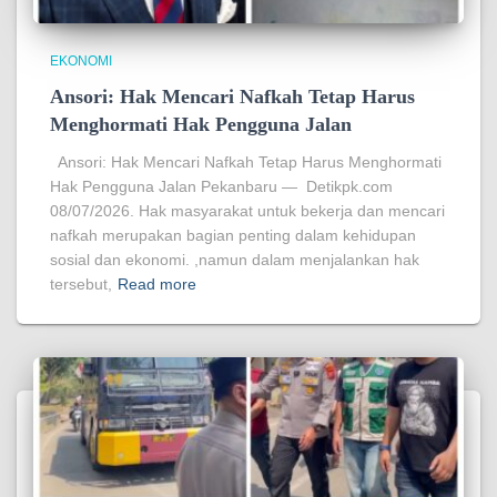
EKONOMI
Ansori: Hak Mencari Nafkah Tetap Harus
Menghormati Hak Pengguna Jalan
Ansori: Hak Mencari Nafkah Tetap Harus Menghormati
Hak Pengguna Jalan Pekanbaru — Detikpk.com
08/07/2026. Hak masyarakat untuk bekerja dan mencari
nafkah merupakan bagian penting dalam kehidupan
sosial dan ekonomi. ,namun dalam menjalankan hak
tersebut,
Read more