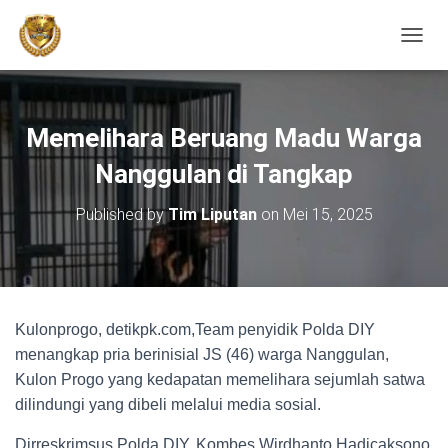
TOGGL
Memelihara Beruang Madu Warga
Nanggulan di Tangkap
Published by
Tim Liputan
on
Mei 15, 2025
Kulonprogo, detikpk.com,Team penyidik Polda DIY
menangkap pria berinisial JS (46) warga Nanggulan,
Kulon Progo yang kedapatan memelihara sejumlah satwa
dilindungi yang dibeli melalui media sosial.
Dirreskrimsus Polda DIY, Kombes Wirdhanto Hadicaksono