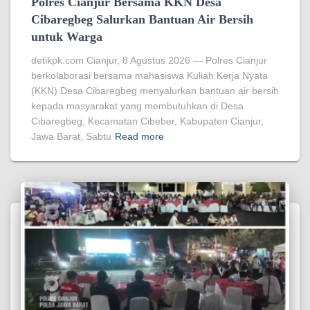
Polres Cianjur Bersama KKN Desa
Cibaregbeg Salurkan Bantuan Air Bersih
untuk Warga
detikpk.com Cianjur, 8 Agustus 2026 — Polres Cianjur
berkolaborasi bersama mahasiswa Kuliah Kerja Nyata
(KKN) Desa Cibaregbeg menyalurkan bantuan air bersih
kepada masyarakat yang membutuhkan di Desa
Cibaregbeg, Kecamatan Cibeber, Kabupaten Cianjur,
Jawa Barat, Sabtu
Read more