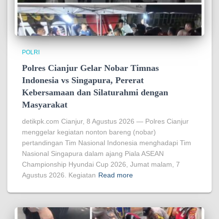
POLRI
Polres Cianjur Gelar Nobar Timnas
Indonesia vs Singapura, Pererat
Kebersamaan dan Silaturahmi dengan
Masyarakat
detikpk.com Cianjur, 8 Agustus 2026 — Polres Cianjur
menggelar kegiatan nonton bareng (nobar)
pertandingan Tim Nasional Indonesia menghadapi Tim
Nasional Singapura dalam ajang Piala ASEAN
Championship Hyundai Cup 2026, Jumat malam, 7
Agustus 2026. Kegiatan
Read more