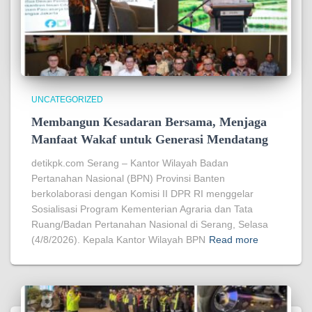
UNCATEGORIZED
Membangun Kesadaran Bersama, Menjaga
Manfaat Wakaf untuk Generasi Mendatang
detikpk.com Serang – Kantor Wilayah Badan
Pertanahan Nasional (BPN) Provinsi Banten
berkolaborasi dengan Komisi II DPR RI menggelar
Sosialisasi Program Kementerian Agraria dan Tata
Ruang/Badan Pertanahan Nasional di Serang, Selasa
(4/8/2026). Kepala Kantor Wilayah BPN
Read more