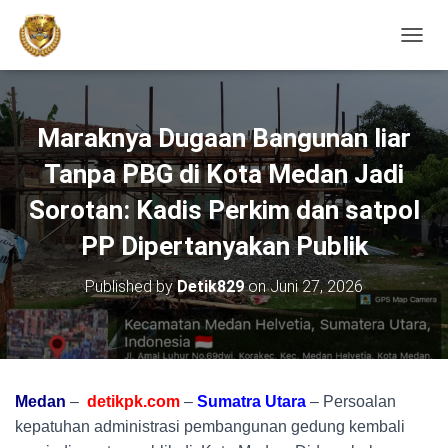
TOGGL
Maraknya Dugaan Bangunan liar
Tanpa PBG di Kota Medan Jadi
Sorotan: Kadis Perkim dan satpol
PP Dipertanyakan Publik
Published by
Detik829
on
Juni 27, 2026
Medan
–
detikpk.com
–
Sumatra
Utara
– Persoalan
kepatuhan administrasi pembangunan gedung kembali