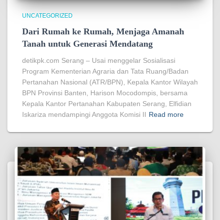
UNCATEGORIZED
Dari Rumah ke Rumah, Menjaga Amanah
Tanah untuk Generasi Mendatang
detikpk.com Serang – Usai menggelar Sosialisasi
Program Kementerian Agraria dan Tata Ruang/Badan
Pertanahan Nasional (ATR/BPN), Kepala Kantor Wilayah
BPN Provinsi Banten, Harison Mocodompis, bersama
Kepala Kantor Pertanahan Kabupaten Serang, Elfidian
Iskariza mendampingi Anggota Komisi II
Read more