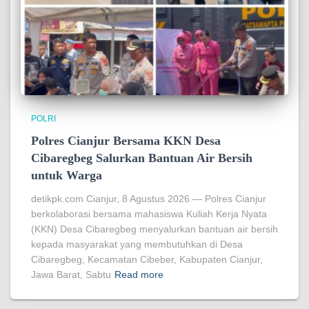
POLRI
Polres Cianjur Bersama KKN Desa
Cibaregbeg Salurkan Bantuan Air Bersih
untuk Warga
detikpk.com Cianjur, 8 Agustus 2026 — Polres Cianjur
berkolaborasi bersama mahasiswa Kuliah Kerja Nyata
(KKN) Desa Cibaregbeg menyalurkan bantuan air bersih
kepada masyarakat yang membutuhkan di Desa
Cibaregbeg, Kecamatan Cibeber, Kabupaten Cianjur,
Jawa Barat, Sabtu
Read more