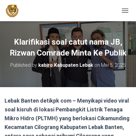
TOGGL
Klarifikasi soal catut nama JB,
Rizwan Comrade Minta Ke Publik
Published by
kabiro Kabupaten Lebak
on
Mei 5, 2025
Lebak Banten detikpk com – Menyikapi video viral
soal kisruh di lokasi Pembangkit Listrik Tenaga
Mikro Hidro (PLTMH) yang berlokasi Cikamunding
Kecamatan Cilograng Kabupaten Lebak Banten,
antara saya sebagai pribumi Cilograng yang