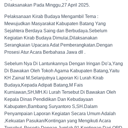
Dilaksanakan Pada Minggu,27 April 2025.
Pelaksanaan Kirab Budaya Mengambil Tema :
Mewujudkan Masyarakat Kabupaten Batang Yang
Sejahtera Berdaya Saing dan Berbudaya.Sebelum
Kegiatan Kirab Budaya Dimulai,Dilaksanakan
Serangkaian Upacara Adat Pemberangkatan.Dengan
Prosesi Atur Acara Berbahasa Jawa dll .
Sebelum Nya Di Lantunkannya Dengan Iringan Do’a,Yang
Di Bawakan Oleh Tokoh Agama Kabupaten Batang,Yaitu
KH Zainal M.Selanjutnya Laporan Ki Lurah Kirab
Budaya,Kepada Adipati Batang,M Fais
Kurniawan,SH,MH.Ki Lurah Tersebut Di Bawakan Oleh
Kepala Dinas Pendidikan Dan Kebudayaan
Kabupaten,Bambang Suryantoro S,SH.Dalam
Penyampaian Laporan Kegiatan Secara Umum Adalah
,Kekuatan Pasukan/Kontingan yang Mengikuti Acara
Tersebut .Peserta Dengan Jumlah 91 Kontingan,Dari OPD