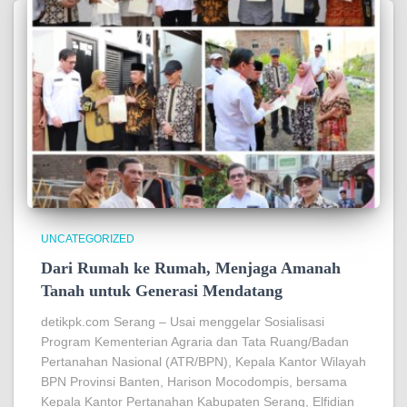
UNCATEGORIZED
Dari Rumah ke Rumah, Menjaga Amanah
Tanah untuk Generasi Mendatang
detikpk.com Serang – Usai menggelar Sosialisasi
Program Kementerian Agraria dan Tata Ruang/Badan
Pertanahan Nasional (ATR/BPN), Kepala Kantor Wilayah
BPN Provinsi Banten, Harison Mocodompis, bersama
Kepala Kantor Pertanahan Kabupaten Serang, Elfidian