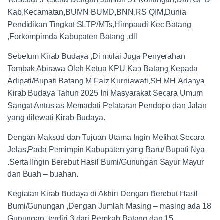
Kab,Kecamatan,BUMN BUMD,BNN,RS QIM,Dunia
Pendidikan Tingkat SLTP/MTs,Himpaudi Kec Batang
,Forkompimda Kabupaten Batang ,dll
Sebelum Kirab Budaya ,Di mulai Juga Penyerahan
Tombak Abirawa Oleh Ketua KPU Kab Batang Kepada
Adipati/Bupati Batang M Faiz Kurniawati,SH,MH.Adanya
Kirab Budaya Tahun 2025 Ini Masyarakat Secara Umum
Sangat Antusias Memadati Pelataran Pendopo dan Jalan
yang dilewati Kirab Budaya.
Dengan Maksud dan Tujuan Utama Ingin Melihat Secara
Jelas,Pada Pemimpin Kabupaten yang Baru/ Bupati Nya
.Serta IIngin Berebut Hasil Bumi/Gunungan Sayur Mayur
dan Buah – buahan.
Kegiatan Kirab Budaya di Akhiri Dengan Berebut Hasil
Bumi/Gunungan ,Dengan Jumlah Masing – masing ada 18
Gunungan, terdiri 3 dari Pemkab Batang dan 15