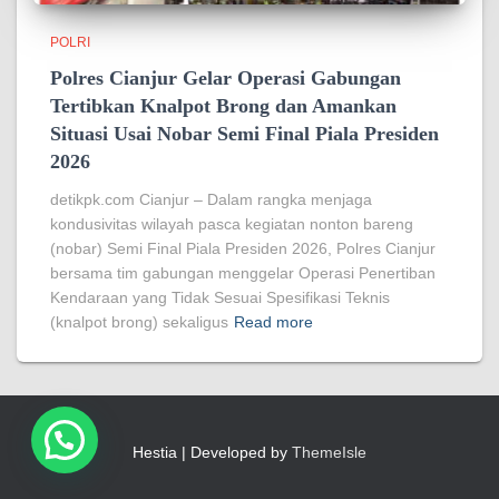
POLRI
Polres Cianjur Gelar Operasi Gabungan
Tertibkan Knalpot Brong dan Amankan
Situasi Usai Nobar Semi Final Piala Presiden
2026
detikpk.com Cianjur – Dalam rangka menjaga
kondusivitas wilayah pasca kegiatan nonton bareng
(nobar) Semi Final Piala Presiden 2026, Polres Cianjur
bersama tim gabungan menggelar Operasi Penertiban
Kendaraan yang Tidak Sesuai Spesifikasi Teknis
(knalpot brong) sekaligus
Read more
Hestia | Developed by
ThemeIsle