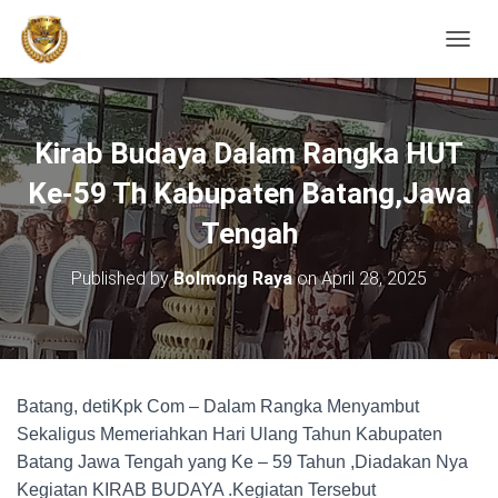
TOGGL
Kirab Budaya Dalam Rangka HUT
Ke-59 Th Kabupaten Batang,Jawa
Tengah
Published by
Bolmong Raya
on
April 28, 2025
Batang, detiKpk Com – Dalam Rangka Menyambut
Sekaligus Memeriahkan Hari Ulang Tahun Kabupaten
Batang Jawa Tengah yang Ke – 59 Tahun ,Diadakan Nya
Kegiatan KIRAB BUDAYA .Kegiatan Tersebut