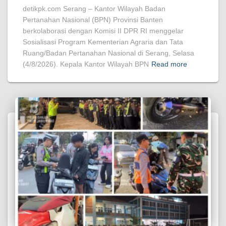
detikpk.com Serang – Kantor Wilayah Badan
Pertanahan Nasional (BPN) Provinsi Banten
berkolaborasi dengan Komisi II DPR RI menggelar
Sosialisasi Program Kementerian Agraria dan Tata
Ruang/Badan Pertanahan Nasional di Serang, Selasa
(4/8/2026). Kepala Kantor Wilayah BPN
Read more