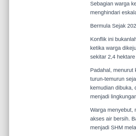
Sebagian warga kem
menghindari eskala
Bermula Sejak 20
Konflik ini bukanl
ketika warga dike
sekitar 2,4 hektar
Padahal, menurut k
turun-temurun seja
kemudian dibuka, 
menjadi lingkunga
Warga menyebut, me
akses air bersih. 
menjadi SHM melal