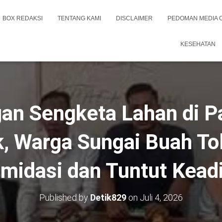
BOX REDAKSI
TENTANG KAMI
DISCLAIMER
PEDOMAN MEDIA 
KESEHATAN
an Sengketa Lahan di 
 Warga Sungai Buah To
imidasi dan Tuntut Kead
Published by
Detik829
on
Juli 4, 2026