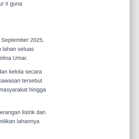
r II guna
ak September 2025,
 lahan seluas
elina Umar.
dan kelola secara
 kawasan tersebut
masyarakat hingga
rangan listrik dan
milikan lahannya