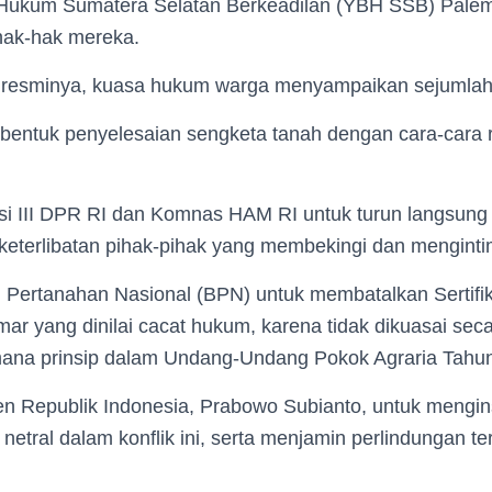
Hukum Sumatera Selatan Berkeadilan (YBH SSB) Pale
ak-hak mereka.
resminya, kuasa hukum warga menyampaikan sejumlah 
 bentuk penyelesaian sengketa tanah dengan cara-cara r
i III DPR RI dan Komnas HAM RI untuk turun langsung
eterlibatan pihak-pihak yang membekingi dan menginti
 Pertanahan Nasional (BPN) untuk membatalkan Sertifika
r yang dinilai cacat hukum, karena tidak dikuasai secara
ana prinsip dalam Undang-Undang Pokok Agraria Tahu
en Republik Indonesia, Prabowo Subianto, untuk mengin
 netral dalam konflik ini, serta menjamin perlindungan t