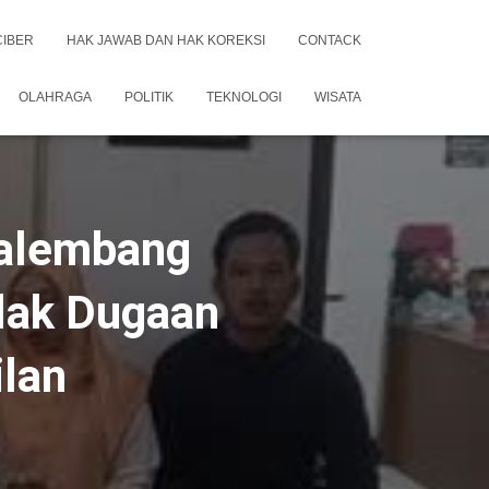
CIBER
HAK JAWAB DAN HAK KOREKSI
CONTACK
OLAHRAGA
POLITIK
TEKNOLOGI
WISATA
Palembang
lak Dugaan
ilan