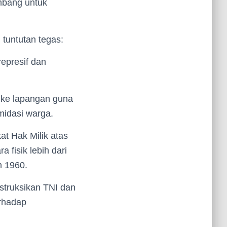
mbang untuk
tuntutan tegas:
epresif dan
 ke lapangan guna
midasi warga.
t Hak Milik atas
 fisik lebih dari
n 1960.
struksikan TNI dan
erhadap