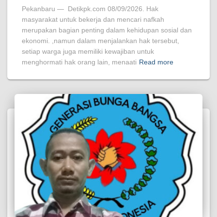
Pekanbaru — Detikpk.com 08/09/2026. Hak
masyarakat untuk bekerja dan mencari nafkah
merupakan bagian penting dalam kehidupan sosial dan
ekonomi. ,namun dalam menjalankan hak tersebut,
setiap warga juga memiliki kewajiban untuk
menghormati hak orang lain, menaati
Read more