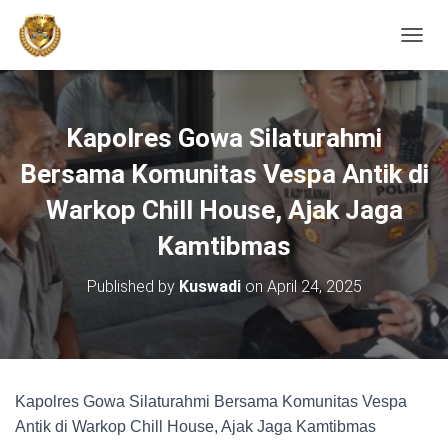
TOGGL
Kapolres Gowa Silaturahmi
Bersama Komunitas Vespa Antik di
Warkop Chill House, Ajak Jaga
Kamtibmas
Published by
Kuswadi
on
April 24, 2025
Kapolres Gowa Silaturahmi Bersama Komunitas Vespa
Antik di Warkop Chill House, Ajak Jaga Kamtibmas