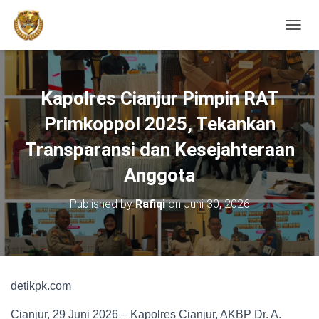
TOGGL
Kapolres Cianjur Pimpin RAT
Primkoppol 2025, Tekankan
Transparansi dan Kesejahteraan
Anggota
Published by
Rafiqi
on
Juni 30, 2026
detikpk.com
Cianjur, 29 Juni 2026 – Kapolres Cianjur, AKBP Dr. A.