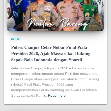
POLRI
Polres Cianjur Gelar Nobar Final Piala
Presiden 2026, Ajak Masyarakat Dukung
Sepak Bola Indonesia dengan Sportif
detikpk.com Cianjur, 6 Agustus 2026 – Dalam rangka
mempererat kebersamaan antara Polri dan masyarakat,
Polres Cianjur akan menggelar kegiatan Nonton Bareng
(Nobar) Final Piala Presiden 2026 yang
mempertemukan Persib Bandung melawan Persebaya
Surabaya pada Kamis,
Read more