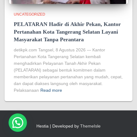
UNCATEGORIZED
PELATARAN Hadir di Akhir Pekan, Kantor
Pertanahan Kota Tangerang Selatan Layani
Masyarakat Tanpa Perantara
detikpk.com Tangsel, 8 Agustus 2026 — Kantor
Pertanahan Kota Tangerang Selatan kembali
menghadirkan Pelayanan Tanah Akhir Pekan
(PELATARAN) sebagai bentuk komitmen dalam
memberikan pelayanan pertanahan yang mudah, cepat,
dan dapat diakses langsung oleh masyarakat.
Pelaksanaan
Read more
Hestia | Developed by
ThemeIsle