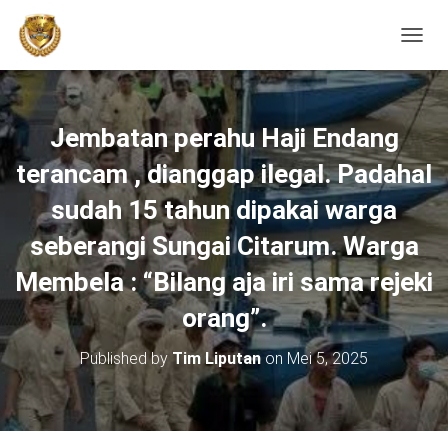
TOGGL
Jembatan perahu Haji Endang
terancam , dianggap ilegal. Padahal
sudah 15 tahun dipakai warga
seberangi Sungai Citarum. Warga
Membela : “Bilang aja iri sama rejeki
orang”.
Published by
Tim Liputan
on
Mei 5, 2025