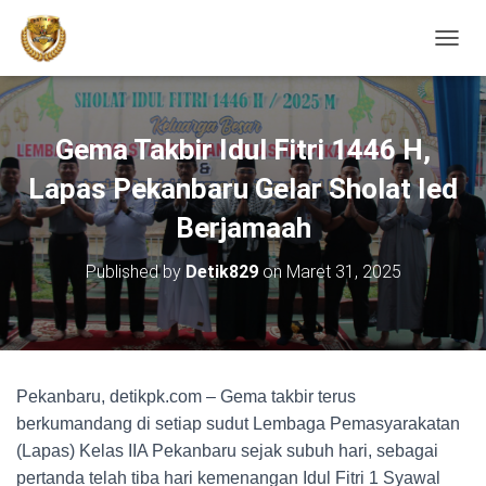
TOGGL
Gema Takbir Idul Fitri 1446 H,
Lapas Pekanbaru Gelar Sholat Ied
Berjamaah
Published by
Detik829
on
Maret 31, 2025
Pekanbaru, detikpk.com – Gema takbir terus
berkumandang di setiap sudut Lembaga Pemasyarakatan
(Lapas) Kelas IIA Pekanbaru sejak subuh hari, sebagai
pertanda telah tiba hari kemenangan Idul Fitri 1 Syawal