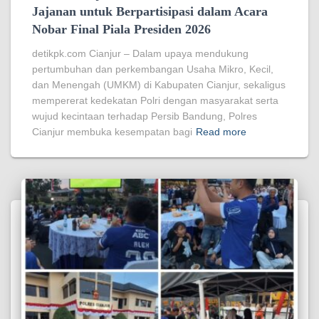
Jajanan untuk Berpartisipasi dalam Acara
Nobar Final Piala Presiden 2026
detikpk.com ‎‎Cianjur – Dalam upaya mendukung
pertumbuhan dan perkembangan Usaha Mikro, Kecil,
dan Menengah (UMKM) di Kabupaten Cianjur, sekaligus
mempererat kedekatan Polri dengan masyarakat serta
wujud kecintaan terhadap Persib Bandung, Polres
Cianjur membuka kesempatan bagi
Read more