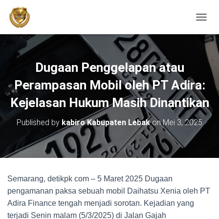
TOGGL
Dugaan Penggelapan atau
Perampasan Mobil oleh PT Adira:
Kejelasan Hukum Masih Dinantikan
Published by
kabiro Kabupaten Lebak
on
Mei 3, 2025
Semarang, detikpk com – 5 Maret 2025 Dugaan
pengamanan paksa sebuah mobil Daihatsu Xenia oleh PT
Adira Finance tengah menjadi sorotan. Kejadian yang
terjadi Senin malam (5/3/2025) di Jalan Gajah