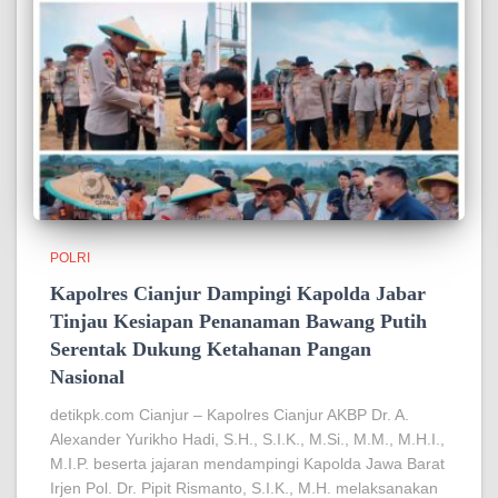
POLRI
Kapolres Cianjur Dampingi Kapolda Jabar
Tinjau Kesiapan Penanaman Bawang Putih
Serentak Dukung Ketahanan Pangan
Nasional
detikpk.com Cianjur – Kapolres Cianjur AKBP Dr. A.
Alexander Yurikho Hadi, S.H., S.I.K., M.Si., M.M., M.H.I.,
M.I.P. beserta jajaran mendampingi Kapolda Jawa Barat
Irjen Pol. Dr. Pipit Rismanto, S.I.K., M.H. melaksanakan