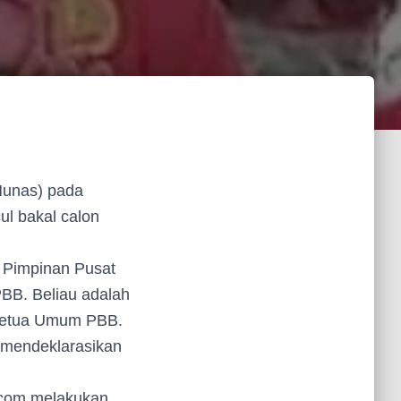
Munas) pada
ul bakal calon
n Pimpinan Pusat
BB. Beliau adalah
l Ketua Umum PBB.
 mendeklarasikan
k.com melakukan