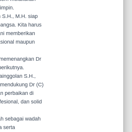
impin.
 S.H., M.H. siap
angsa. Kita harus
rani memberikan
asional maupun
n memenangkan Dr
erikutnya.
inggolan S.H.,
 mendukung Dr (C)
n perbaikan di
esional, dan solid
lah sebagai wadah
a serta