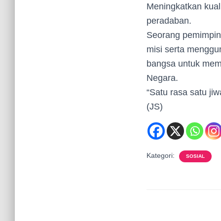
Meningkatkan kua
peradaban.
Seorang pemimpin 
misi serta menggu
bangsa untuk memb
Negara.
“Satu rasa satu jiw
(JS)
Kategori:
SOSIAL