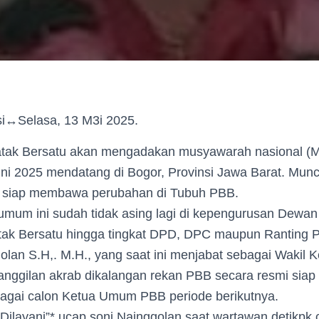
i↔Selasa, 13 M3i 2025.
ak Bersatu akan mengadakan musyawarah nasional (
ni 2025 mendatang di Bogor, Provinsi Jawa Barat. Munc
siap membawa perubahan di Tubuh PBB.
 umum ini sudah tidak asing lagi di kepengurusan Dewa
k Bersatu hingga tingkat DPD, DPC maupun Ranting P
golan S.H,. M.H., yang saat ini menjabat sebagai Waki
anggilan akrab dikalangan rekan PBB secara resmi siap
ebagai calon Ketua Umum PBB periode berikutnya.
 Dilayani”* ucap soni Nainggolan saat wartawan detikp