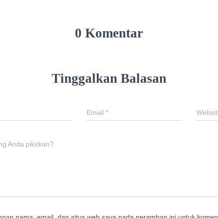
0 Komentar
Tinggalkan Balasan
Email
*
Websit
ng Anda pikirkan?
mpan nama, email, dan situs web saya pada peramban ini untuk koment