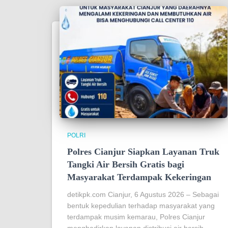
POLRI
Polres Cianjur Siapkan Layanan Truk
Tangki Air Bersih Gratis bagi
Masyarakat Terdampak Kekeringan
detikpk.com Cianjur, 6 Agustus 2026 – Sebagai
bentuk kepedulian terhadap masyarakat yang
terdampak musim kemarau, Polres Cianjur