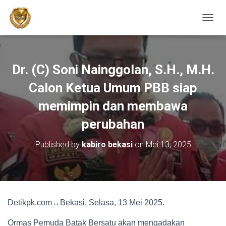
TOGGL
Dr. (C) Soni Nainggolan, S.H., M.H.
Calon Ketua Umum PBB siap
memimpin dan membawa
perubahan
Published by
kabiro bekasi
on
Mei 13, 2025
Detikpk.com↔Bekasi, Selasa, 13 Mei 2025.
Ormas Pemuda Batak Bersatu akan mengadakan