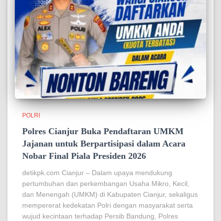
POLRI
Polres Cianjur Buka Pendaftaran UMKM
Jajanan untuk Berpartisipasi dalam Acara
Nobar Final Piala Presiden 2026
detikpk.com ‎‎Cianjur – Dalam upaya mendukung
pertumbuhan dan perkembangan Usaha Mikro, Kecil,
dan Menengah (UMKM) di Kabupaten Cianjur, sekaligus
mempererat kedekatan Polri dengan masyarakat serta
wujud kecintaan terhadap Persib Bandung, Polres