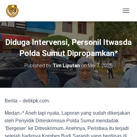
TOGGL
Diduga Intervensi, Personil Itwasda
Polda Sumut Dipropamkan*
Published by
Tim Liputan
on
Mei 7, 2025
Berita – detikpk.com.
Medan,-* Aneh tapi nyata. Laporan yang sudah dikerjakan
oleh Penyidik Ditreskrimsus Polda Sumut mendadak
‘Bergeser’ ke Ditreskrimum. Anehnya, Peristiwa itu terjadi
setelah hadirnya Kombes Budi Saragih yang berdinas di