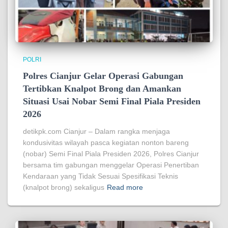
POLRI
Polres Cianjur Gelar Operasi Gabungan
Tertibkan Knalpot Brong dan Amankan
Situasi Usai Nobar Semi Final Piala Presiden
2026
detikpk.com Cianjur – Dalam rangka menjaga
kondusivitas wilayah pasca kegiatan nonton bareng
(nobar) Semi Final Piala Presiden 2026, Polres Cianjur
bersama tim gabungan menggelar Operasi Penertiban
Kendaraan yang Tidak Sesuai Spesifikasi Teknis
(knalpot brong) sekaligus
Read more