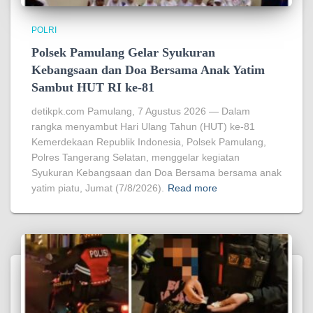
POLRI
Polsek Pamulang Gelar Syukuran
Kebangsaan dan Doa Bersama Anak Yatim
Sambut HUT RI ke-81
detikpk.com Pamulang, 7 Agustus 2026 — Dalam
rangka menyambut Hari Ulang Tahun (HUT) ke-81
Kemerdekaan Republik Indonesia, Polsek Pamulang,
Polres Tangerang Selatan, menggelar kegiatan
Syukuran Kebangsaan dan Doa Bersama bersama anak
yatim piatu, Jumat (7/8/2026).
Read more