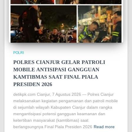
POLRI
POLRES CIANJUR GELAR PATROLI
MOBILE ANTISIPASI GANGGUAN
KAMTIBMAS SAAT FINAL PIALA
PRESIDEN 2026
detikpk.com Cianjur, 7 Agustus 2026 — Polres Cianjur
melaksanakan kegiatan pengamanan dan patroli mobile
di sejumlah wilayah Kabupaten Cianjur dalam rangka
mengantisipasi potensi gangguan keamanan dan
ketertiban masyarakat (kamtibmas) saat
berlangsungnya Final Piala Presiden 2026
Read more