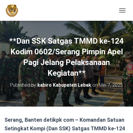
TOGGL
**Dan SSK Satgas TMMD ke-124
Kodim 0602/Serang Pimpin Apel
Pagi Jelang Pelaksanaan
Kegiatan**
Published by
kabiro Kabupaten Lebak
on
Mei 7, 2025
Serang, Banten detikpk com – Komandan Satuan
Setingkat Kompi (Dan SSK) Satgas TMMD ke-124