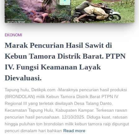
EKONOMI
Marak Pencurian Hasil Sawit di
Kebun Tamora Distrik Barat. PTPN
IV. Fungsi Keamanan Layak
Dievaluasi.
Tapung hulu, Detikpk.com -Maraknya pencurian hasil produksi
(BRONDOLAN) milik Kebun Tamora Distrik Barat PTPN IV
Regional III yang terletak diwilayah Desa Talang Danto,
Kecamatan Tapung Hulu, Kabupaten Kampar. Terkesan rawan
pencurian hasil perusahaan. 12/10/2025. Diduga kuat, ratusan
hingga puluhan ton brondolan milik kebun tamora raip dipungut
pencuri dimalam hari bahkan
Read more