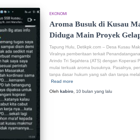
EKONOMI
Aroma Busuk di Kusau M
Diduga Main Proyek Gela
Tapung Hulu, Detikpk.com – Desa Kusau Makm
Viralnya pemberitaan terkait Penandatangana
Arindo Tri Sejahtera (ATS) dengan Koperasi 
mulai terkuak aroma busuknya. Pasalnya, perj
tanpa dasar hukum yang sah dan tanpa mel
Read more
Oleh
kabiro
,
10 bulan
yang lalu