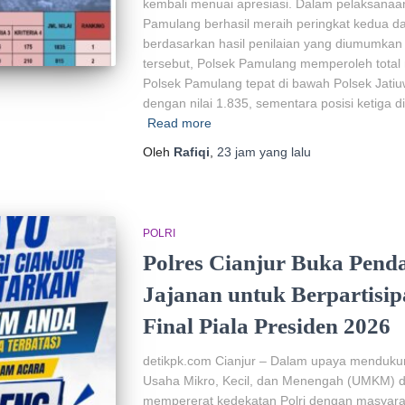
kembali menuai apresiasi. Dalam pelaksanaa
Pamulang berhasil meraih peringkat kedua da
berdasarkan hasil penilaian yang diumumkan 
tersebut, Polsek Pamulang memperoleh total 
Polsek Pamulang tepat di bawah Polsek Jati
dengan nilai 1.835, sementara posisi ketiga
Read more
Oleh
Rafiqi
,
23 jam
yang lalu
POLRI
Polres Cianjur Buka Pen
Jajanan untuk Berpartisi
Final Piala Presiden 2026
detikpk.com ‎‎Cianjur – Dalam upaya mendu
Usaha Mikro, Kecil, dan Menengah (UMKM) di
mempererat kedekatan Polri dengan masyarak