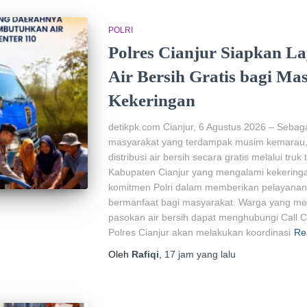
POLRI
Polres Cianjur Siapkan L
Air Bersih Gratis bagi M
Kekeringan
detikpk.com Cianjur, 6 Agustus 2026 – Sebag
masyarakat yang terdampak musim kemarau, 
distribusi air bersih secara gratis melalui truk
Kabupaten Cianjur yang mengalami kekeringa
komitmen Polri dalam memberikan pelayanan 
bermanfaat bagi masyarakat. Warga yang me
pasokan air bersih dapat menghubungi Call Ce
Polres Cianjur akan melakukan koordinasi
Re
Oleh
Rafiqi
,
17 jam
yang lalu