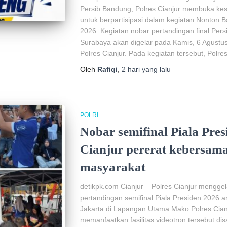
Persib Bandung, Polres Cianjur membuka ke
untuk berpartisipasi dalam kegiatan Nonton B
2026. ‎‎Kegiatan nobar pertandingan final P
Surabaya akan digelar pada Kamis, 6 Agust
Polres Cianjur. Pada kegiatan tersebut, Polre
Oleh
Rafiqi
,
2 hari
yang lalu
POLRI
Nobar semifinal Piala Pres
Cianjur pererat kebersam
masyarakat
detikpk.com Cianjur – Polres Cianjur mengge
pertandingan semifinal Piala Presiden 2026 
Jakarta di Lapangan Utama Mako Polres Cianj
memanfaatkan fasilitas videotron tersebut d