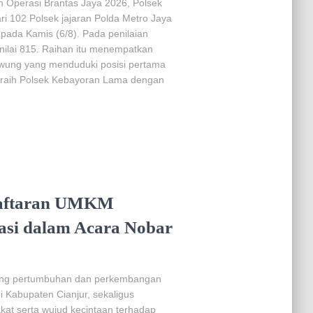
n Operasi Brantas Jaya 2026, Polsek
ri 102 Polsek jajaran Polda Metro Jaya
pada Kamis (6/8). Pada penilaian
nilai 815. Raihan itu menempatkan
uwung yang menduduki posisi pertama
 diraih Polsek Kebayoran Lama dengan
daftaran UMKM
pasi dalam Acara Nobar
kung pertumbuhan dan perkembangan
 Kabupaten Cianjur, sekaligus
at serta wujud kecintaan terhadap