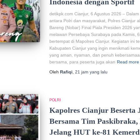
Indonesia dengan Sportif
detikpk.com Cianjur, 6 Agustus 2026 – Dal
antara Polri dan masyarakat, Polres Cianjur
Bareng (Nobar) Final Piala Presiden 2026 
melawan Persebaya Surabaya pada Kamis, 6 
bertempat di Mapolres Cianjur. Kegiatan ini 
Kabupaten Cianjur yang ingin menikmati keme
yang aman, nyaman, dan penuh kebersamaan
bersama, para peserta juga akan
Read more
Oleh
Rafiqi
,
21 jam
yang lalu
POLRI
Kapolres Cianjur Beserta
Bersama Tim Paskibraka, 
Jelang HUT ke-81 Kemerd