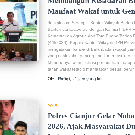
Membangun Kesadaran Be
Manfaat Wakaf untuk Gen
detikpk.com Serang – Kantor Wilayah Badan 
Banten berkolaborasi dengan Komisi II DPR R
Kementerian Agraria dan Tata Ruang/Badan P
(4/8/2026). Kepala Kantor Wilayah BPN Provi
mengatakan bahwa di balik ibadah wakaf yang
yang tidak kalah penting untuk memastikan nia
Menurutnya, administrasi pertanahan merupa
tanah wakaf tetap dimanfaatkan sesuai perun
Oleh
Rafiqi
,
21 jam
yang lalu
POLRI
Polres Cianjur Gelar Nobar
2026, Ajak Masyarakat D