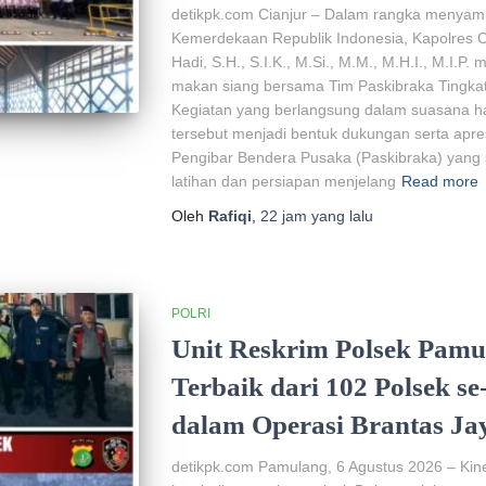
detikpk.com ‎Cianjur – Dalam rangka menyam
Kemerdekaan Republik Indonesia, Kapolres Ci
Hadi, S.H., S.I.K., M.Si., M.M., M.H.I., M.I.P
makan siang bersama Tim Paskibraka Tingkat
‎‎Kegiatan yang berlangsung dalam suasana 
tersebut menjadi bentuk dukungan serta apre
Pengibar Bendera Pusaka (Paskibraka) yang s
latihan dan persiapan menjelang
Read more
Oleh
Rafiqi
,
22 jam
yang lalu
POLRI
Unit Reskrim Polsek Pamul
Terbaik dari 102 Polsek s
dalam Operasi Brantas Ja
detikpk.com Pamulang, 6 Agustus 2026 – Kin